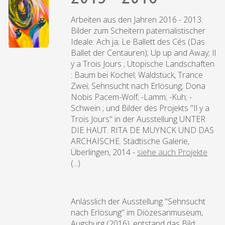
Arbeiten aus den Jahren 2016 - 2013:
Bilder zum Scheitern paternalistischer
Ideale: Ach ja; Le Ballett des Cés (Das
Ballet der Centauren); Up up and Away; Il
y a Trois Jours ; Utopische Landschaften
: Baum bei Kochel; Waldstück, Trance
Zwei; Sehnsucht nach Erlösung; Dona
Nobis Pacem-Wolf; -Lamm; -Kuh; -
Schwein ; und Bilder des Projekts "Il y a
Trois Jours" in der Ausstellung UNTER
DIE HAUT. RITA DE MUYNCK UND DAS
ARCHAISCHE. Städtische Galerie,
Überlingen, 2014 -
siehe auch Projekte
(...)
Anlässlich der Ausstellung "Sehnsucht
nach Erlösung" im Diözesanmuseum,
Augsburg (2016), entstand das Bild: