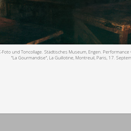
it C-Foto und Toncollage. Städtisches Museum, Engen. Performanc
"La Gourmandise", La Guillotine, Montreuil, Paris, 17. Septe