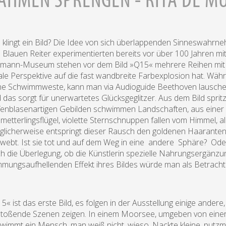
 klingt ein Bild? Die Idee von sich überlappenden Sinneswahrneh
 Blauen Reiter experimentierten bereits vor über 100 Jahren mit 
lmann-Museum stehen vor dem Bild »Q15« mehrere Reihen mit
ale Perspektive auf die fast wandbreite Farbexplosion hat. W
e Schwimmweste, kann man via Audioguide Beethoven lauschen: 
 das sorgt für unerwartetes Glücksgeglitzer. Aus dem Bild spritz
fenblasenartigen Gebilden schwimmen Landschaften, aus eine
metterlingsflügel, violette Sternschnuppen fallen vom Himmel, all
licherweise entspringt dieser Rausch den goldenen Haaranten
webt. Ist sie tot und auf dem Weg in eine andere Sphäre? Ode
h die Überlegung, ob die Künstlerin spezielle Nahrungsergänzu
mmungsaufhellenden Effekt ihres Bildes würde man als Betrach
5« ist das erste Bild, es folgen in der Ausstellung einige ande
toßende Szenen zeigen. In einem Moorsee, umgeben von einer
wimmt ein Mensch, man weiß nicht, wieso. Nackte kleine, putz