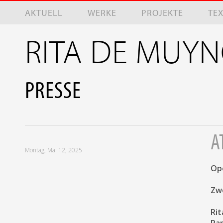
Direkt zum Inhalt
AKTUELL
WERKE
PROJEKTE
TE
RITA DE MUY
PRESSE
A
Montag, Mai 12, 2025
Ope
Zwe
Rit