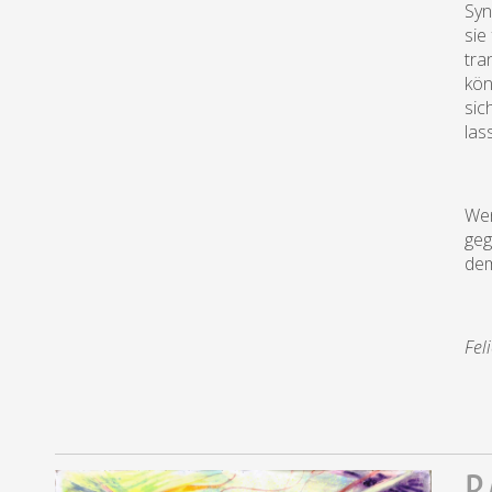
Syn
sie
tra
kön
sic
las
Wen
geg
dem
Fel
R