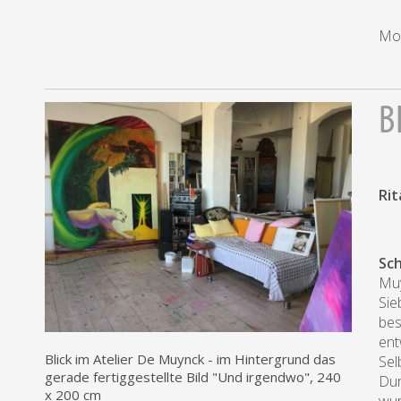
Mon
B
Rit
Sc
Muy
Sie
bes
ent
Blick im Atelier De Muynck - im Hintergrund das
Sel
gerade fertiggestellte Bild "Und irgendwo", 240
Dur
x 200 cm