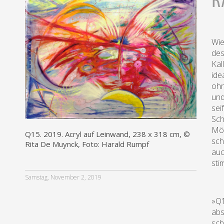
Wie
des
Kal
ide
ohn
und
sei
Sch
Mög
Q15. 2019. Acryl auf Leinwand, 238 x 318 cm, ©
sch
Rita De Muynck, Foto: Harald Rumpf
auc
sti
Samstag, November 2, 2019
»Q1
abs
sch