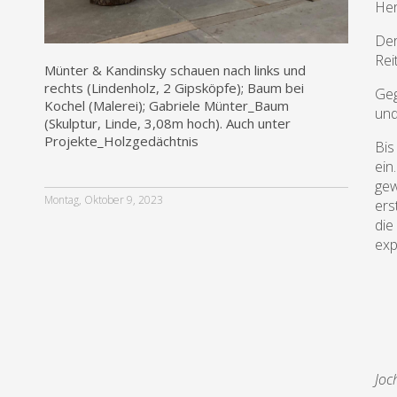
Her
Der
Rei
Münter & Kandinsky schauen nach links und
rechts (Lindenholz, 2 Gipsköpfe); Baum bei
Geg
Kochel (Malerei); Gabriele Münter_Baum
und
(Skulptur, Linde, 3,08m hoch). Auch unter
Projekte_Holzgedächtnis
Bis
ein
gew
Montag, Oktober 9, 2023
ers
die
exp
Joc