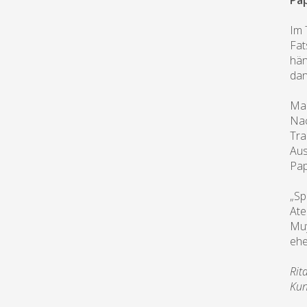
Pap
Im 
Fat
hä
dan
Man
Nac
Tra
Aus
Pap
„Sp
Ate
Muy
ehe
Rit
Kun