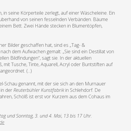
in seine Körperteile zerlegt, auf einer Wäscheleine. Ein
 Zauberhand von seinen fesselnden Verbänden. Bäume
einem Bett. Zwei Hände stecken in Blumentöpfen,
her Bilder geschaffen hat, sind es „Tag- &
 nach dem Aufwachen gemalt: „Sie sind ein Destillat von
len Bildfindungen“, sagt sie. In der aktuellen
, mit Tusche, Tinte, Aquarell, Acryl oder Buntstiften auf
ngeordnet. (...)
el-Schau genannt, mit der sie sich an den Murnauer
 in der
Reuterbühler Kunstfabrik
in Schlehdorf. De
 Jahren, Schölß ist erst vor Kurzem aus dem Cohaus im
tag und Sonntag, 3. und 4. Mai, 13 bis 17 Uhr.
de