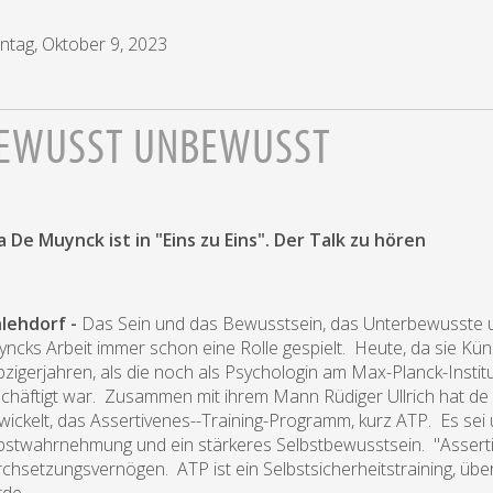
tag, Oktober 9, 2023
EWUSST UNBEWUSST
a De Muynck ist in "Eins zu Eins". Der Talk zu hören
hlehdorf -
Das Sein und das Bewusstsein, das Unterbewusste un
ncks Arbeit immer schon eine Rolle gespielt. Heute, da sie Künst
bzigerjahren, als die noch als Psychologin am Max-Planck-Insti
chäftigt war. Zusammen mit ihrem Mann Rüdiger Ullrich hat d
wickelt, das Assertivenes--Training-Programm, kurz ATP. Es sei
bstwahrnehmung und ein stärkeres Selbstbewusstsein. "Assertiv
chsetzungsvernögen. ATP ist ein Selbstsicherheitstraining, über