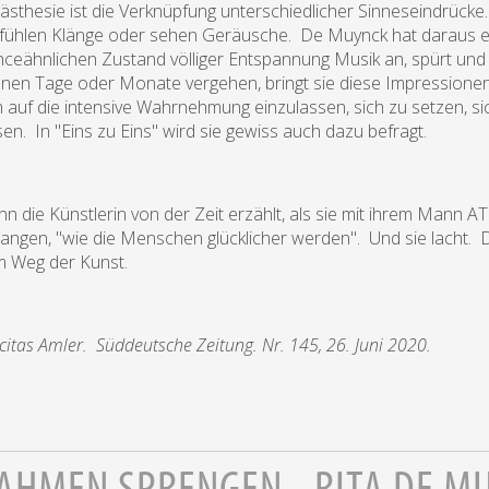
ästhesie ist die Verknüpfung unterschiedlicher Sinneseindrüc
 fühlen Klänge oder sehen Geräusche. De Muynck hat daraus ei
nceähnlichen Zustand völliger Entspannung Musik an, spürt und 
nen Tage oder Monate vergehen, bringt sie diese Impressionen a
h auf die intensive Wahrnehmung einzulassen, sich zu setzen, sich
sen. In "Eins zu Eins" wird sie gewiss auch dazu befragt.
n die Künstlerin von der Zeit erzählt, als sie mit ihrem Mann ATP
angen, "wie die Menschen glücklicher werden". Und sie lacht. Das 
 Weg der Kunst.
icitas Amler. Süddeutsche Zeitung. Nr. 145, 26. Juni 2020.
AHMEN SPRENGEN - RITA DE M