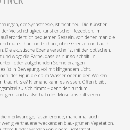
mungen, der Synästhesie, ist nicht neu. Die Künstler
der Vielschichtigkeit künstlerischer Rezeption. Im
 außerordentlich bequemen Sesseln, von denen man die
ährend man schaut und schaut, ohne Grenzen und auch
Die akustische Ebene verschmilzt mit der optischen,
t und wogt die Farbe, dass es nur so schallt. In
r unter- oder aufgehenden Sonne drängen
es ist in Bewegung, voll mit klingendem Licht.
nen der Figur, die da im Wasser oder in den Wolken
r träumt sie? Niemand kann es wissen. Offen bleibt
ngsmittel zu sich nimmt – denn den rundum
ter gern auch außerhalb des Museums kultivieren.
re, die merkwürdige, faszinierende, manchmal auch
 wenig vertrauenerweckenden blau- grünen Vegetation,
muntere Kinder werden von einem Lichtstrahl