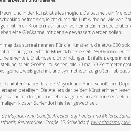
ierarbeiten und Malerei.
Traum und in der Kunst ist alles möglich. Da baumelt ein Mensch, 
schenkind befreit sich, leicht durch die Luft wirbelnd, wie von
ngen mit ihren Kronen nach unten von einer Zimmerdecke über 
eben eine Gießkanne, mit der sie gewässert werden sollen.
 mag das surreal nennen. Für die Künstlerin, die etwa 300 solc
htzeichnungen“. Rita de Muynck hat sie seit 1999 kontinuierlich
umelementen, Erlebnissen, Empfindungen, Einfällen, experimentel
stellung ist ein Großteil zu sehen, alle 30 mal 30 Zentimeter groß
ier gemalt, weiß gerahmt und symmetrisch zu großen Tableaus a
ontanitäten“ haben Rita de Muynck und Anna Schölß ihre Dopp
liertagen beteiligen. Die Ateliers der beiden Künstlerinnen liegen
nck arbeitet dort, in einer ehemaligen Fabrik, schon seit vielen
maligen Kloster Schlehdorf hierher gewechselt.
a de Muynck, Anna Schölß: Arbeiten auf Papier und Malerei, Sams
stfabrik, Reuterbühler Straße 15, Schlehdorf.
www.ritademuynck.