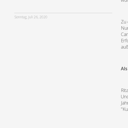
wur
Sonntag, Juli 26, 2020
Zu 
Nun
Car
Erf
auß
Als
Rit
Und
Jah
"Ku