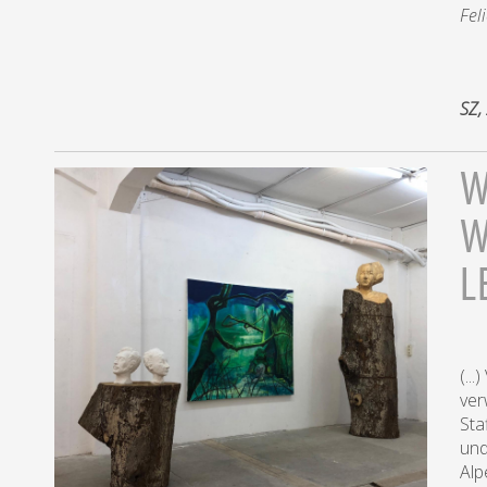
Fel
SZ,
W
W
L
(..
ver
Sta
und
Alp