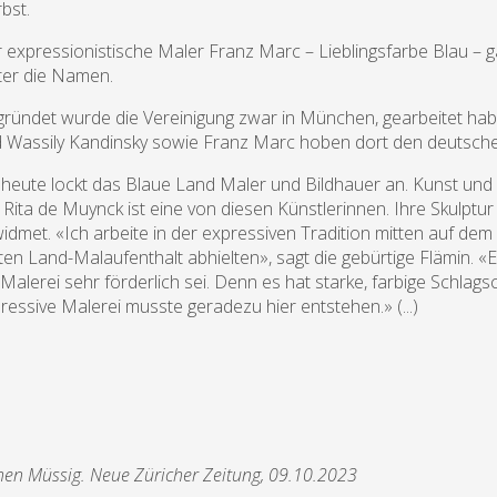
bst.
 expressionistische Maler Franz Marc – Lieblingsfarbe Blau – 
ter die Namen.
ründet wurde die Vereinigung zwar in München, gearbeitet hab
 Wassily Kandinsky sowie Franz Marc hoben dort den deutsche
 heute lockt das Blaue Land Maler und Bildhauer an. Kunst und
. Rita de Muynck ist eine von diesen Künstlerinnen. Ihre Skulpt
idmet. «Ich arbeite in der expressiven Tradition mitten auf de
ten Land-Malaufenthalt abhielten», sagt die gebürtige Flämin. «E
 Malerei sehr förderlich sei. Denn es hat starke, farbige Schlags
ressive Malerei musste geradezu hier entstehen.» (...)
hen Müssig. Neue Züricher Zeitung, 09.10.2023