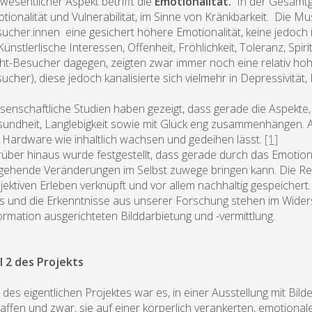
 wesentlicher Aspekt betrifft die
Emotionalität.
In der Gesamtg
tionalität und Vulnerabilität, im Sinne von Kränkbarkeit. Die
ucher.innen eine gesichert höhere Emotionalität, keine jedoch in 
Künstlerlische Interessen, Offenheit, Fröhlichkeit, Toleranz, Spi
ht-Besucher dagegen, zeigten zwar immer noch eine relativ hohe 
ucher), diese jedoch kanalisierte sich vielmehr in Depressivitä
senschaftliche Studien haben gezeigt, dass gerade die Aspekt
undheit, Langlebigkeit sowie mit Glück eng zusammenhängen. A
 Hardware wie inhaltlich wachsen und gedeihen lässt.
[1]
über hinaus wurde festgestellt, dass gerade durch das Emotion
fgehende Veränderungen im Selbst zuwege bringen kann. Die Re
jektiven Erleben verknüpft und vor allem nachhaltig gespeichert
s und die Erkenntnisse aus unserer Forschung stehen im Widers
ormation ausgerichteten Bilddarbietung und -vermittlung.
l 2 des Projekts
l des eigentlichen Projektes war es, in einer Ausstellung mit B
affen und zwar, sie auf einer körperlich verankerten, emotiona