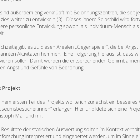
 sind außerdem eng verknüpft mit Belohnungszentren, die seit 
zies weiter zu entwickeln (3). Dieses innere Selbstbild wird f
ere persönliche Entwicklung sowohl als Individuum-Mensch als a
lt.
ichzeitig gibt es zu diesen Arealen „Gegenspieler“, die bei Ang
annten Aktivitäten hemmen. Eine Folgerung hieraus ist, dass wir
ivieren sollen. Damit werden die entsprechenden Gehirnbahnen 
en Angst und Gefühle von Bedrohung.
s Projekt
einem ersten Teil des Projekts wollte ich zunächst ein bessere
seumsbesucher.innen“ erlangen. Hierfür bildete sich eine Proje
istoph Mall und mir.
 Resultate der statischen Auswertung sollten im Kontext verhal
nforschung interpretiert und eingebettet werden, um im Sinne ei