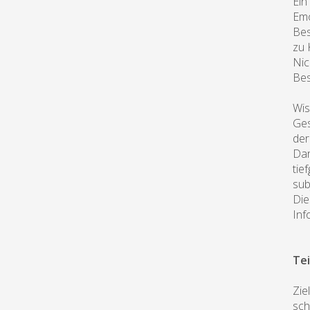
Ein
Emo
Bes
zu 
Nic
Bes
Wis
Ges
der
Dar
tie
sub
Die
Inf
Tei
Zie
sch