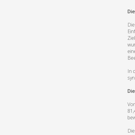
Die
Die
Ein
Zie
wur
ein
Bee
In 
syn
Di
Von
81,
bew
Die