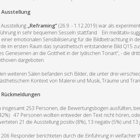
 Ausstellung
 Ausstellung
„Reframing“
(26.9. - 1.12.2019) war als experimen
führung in sehr bequemen Sesseln stattfand. Ein meditativ-sug
l einer emotionalen Sensibilisierung für die Bildbetrachtung in
de im ersten Raum das synästhetisch entstandene Bild Q15 zu
es Genesenen an die Gottheit in der lydischen Tonart“, - die dr
thoven dargeboten.
den weiteren Sälen befanden sich Bilder, die unter drei versc
ästhetischem Kontext von Malerei und Musik, Träume und Tranc
e Rückmeldungen
 insgesamt 253 Personen, die Bewertungsbogen ausfüllten, ber
42%). 47 Personen wollten entweder den Text nicht hören, ode
erteten 21 die Ausstellung positiv (8%), 13 negativ (5%) und 1
 206 Responder berichteten durch die Einführung in vielfacher