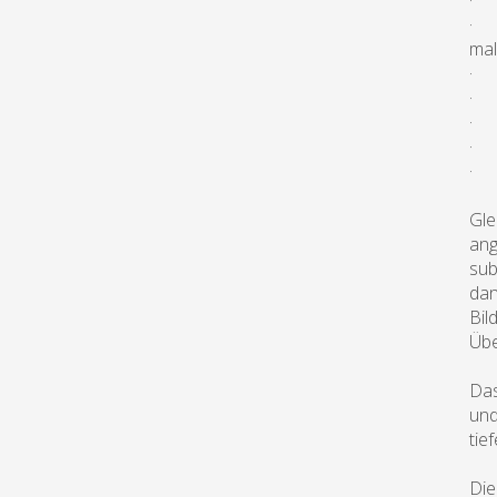
· T
· E
ma
· L
· F
· S
· S
· S
Gle
ang
sub
dan
Bil
Übe
Das
und
tie
Die