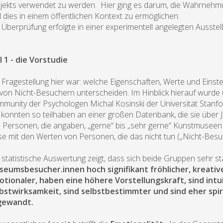
jekts verwendet zu werden. Hier ging es darum, die Wahrnehmu
 dies in einem öffentlichen Kontext zu ermöglichen.
 Überprüfung erfolgte in einer experimentell angelegten Ausst
l 1 - die Vorstudie
 Fragestellung hier war: welche Eigenschaften, Werte und Eins
 von Nicht-Besuchern unterscheiden. Im Hinblick hierauf wurde
munity der Psychologen Michal Kosinski der Universität Stanfor
 konnten so teilhaben an einer großen Datenbank, die sie über 
 Personen, die angaben, „gerne“ bis „sehr gerne“ Kunstmusee
se mit den Werten von Personen, die das nicht tun („Nicht-Besu
 statistische Auswertung zeigt, dass sich beide Gruppen sehr 
eumsbesucher.innen hoch signifikant fröhlicher, kreative
tionaler, haben eine höhere Vorstellungskraft, sind intu
bstwirksamkeit, sind selbstbestimmter und sind eher spir
gewandt.