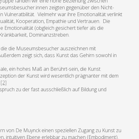
ruppe fanden wir eine hohe Beziehung zwischen
 Museumsbesucher.innen zeigten gegenüber den Nicht-
Vulneratbilität. Vielmehr war ihre Emotionalität verlinkt
ritualität, Kooperation, Empathie und Vertrauen. Die
Emotionalität (obgleich gesichert tiefer als die
t, Kränkbarkeit, Dominanzstreben.
e, die die Museumsbesucher auszeichnen mit
ußerdem zeigt sich, dass Kunst das Gehirn sowohl in
ale, ein hohes Maß an Berührt-sein, die Kunst
zeption der Kunst wird wesentlich prägnanter mit dem
.
[2]
pruch zu der fast ausschließlich auf Bildung und
ildern von De Muynck einen speziellen Zugang zu Kunst zu
len, intuitiven Ebene erlebbar zu machen (Embodiment).