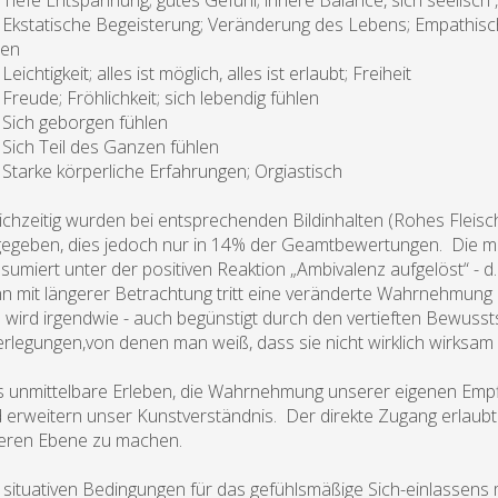
iefe Entspannung; gutes Gefühl; innere Balance, sich seelisch 
kstatische Begeisterung; Veränderung des Lebens; Empathische 
len
eichtigkeit; alles ist möglich, alles ist erlaubt; Freiheit
reude; Fröhlichkeit; sich lebendig fühlen
ich geborgen fühlen
ich Teil des Ganzen fühlen
tarke körperliche Erfahrungen; Orgiastisch
ichzeitig wurden bei entsprechenden Bildinhalten (Rohes Flei
egeben, dies jedoch nur in 14% der Geamtbewertungen. Die mei
sumiert unter der positiven Reaktion „Ambivalenz aufgelöst“ - d
n mit längerer Betrachtung tritt eine veränderte Wahrnehmung
d wird irgendwie - auch begünstigt durch den vertieften Bewusst
rlegungen,von denen man weiß, dass sie nicht wirklich wirksam s
 unmittelbare Erleben, die Wahrnehmung unserer eigenen Empfi
 erweitern unser Kunstverständnis. Der direkte Zugang erlaubt 
feren Ebene zu machen.
 situativen Bedingungen für das gefühlsmäßige Sich-einlassens