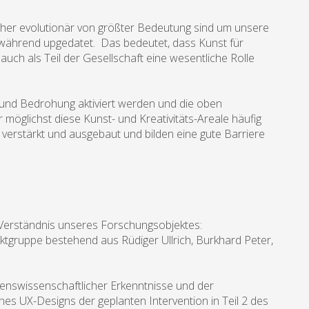
jeher evolutionär von größter Bedeutung sind um unsere
ortwährend upgedatet. Das bedeutet, dass Kunst für
uch als Teil der Gesellschaft eine wesentliche Rolle
st und Bedrohung aktiviert werden und die oben
 möglichst diese Kunst- und Kreativitäts-Areale häufig
verstärkt und ausgebaut und bilden eine gute Barriere
s Verständnis unseres Forschungsobjektes:
ktgruppe bestehend aus Rüdiger Ullrich, Burkhard Peter,
tenswissenschaftlicher Erkenntnisse und der
nes UX-Designs der geplanten Intervention in Teil 2 des