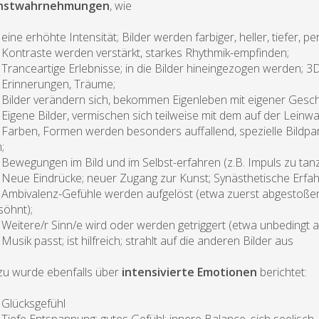
nstwahrnehmungen
, wie
ine erhöhte Intensität; Bilder werden farbiger, heller, tiefer, p
ontraste werden verstärkt, starkes Rhythmik-empfinden;
ranceartige Erlebnisse; in die Bilder hineingezogen werden;
rinnerungen, Träume;
ilder verändern sich, bekommen Eigenleben mit eigener Gesch
igene Bilder, vermischen sich teilweise mit dem auf der Leinw
arben, Formen werden besonders auffallend, spezielle Bildpa
h;
ewegungen im Bild und im Selbst-erfahren (z.B. Impuls zu tanz
eue Eindrücke; neuer Zugang zur Kunst; Synästhetische Erfahr
mbivalenz-Gefühle werden aufgelöst (etwa zuerst abgestoßen,
söhnt);
eitere/r Sinn/e wird oder werden getriggert (etwa unbedingt a
usik passt; ist hilfreich; strahlt auf die anderen Bilder aus
u wurde ebenfalls über
intensivierte Emotionen
berichtet:
Glücksgefühl