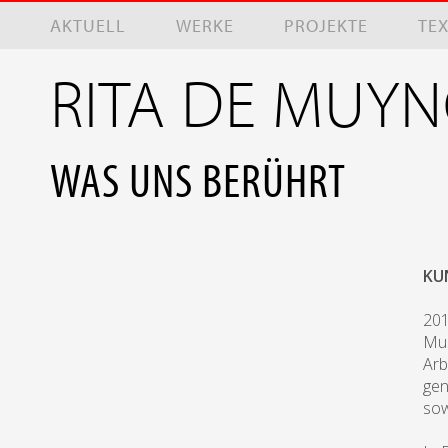
Direkt zum Inhalt
AKTUELL
WERKE
PROJEKTE
TE
RITA DE MUY
WAS UNS BERÜHRT
KU
201
Mus
Arb
gen
sow