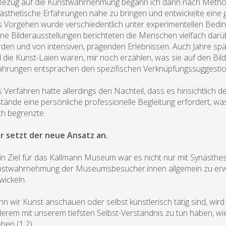
Bezug auf die Kunstwahrnehmung begann ich dann nach Metho
ästhetische Erfahrungen nahe zu bringen und entwickelte eine
 Vorgehen wurde verschiedentlich unter experimentellen Bed
ne Bilderausstellungen berichteten die Menschen vielfach darüb
den und von intensiven, prägenden Erlebnissen. Auch Jahre spä
 die Kunst-Laien waren, mir noch erzählen, was sie auf den Bild
ahrungen entsprachen den spezifischen Verknüpfungssuggestio
 Verfahren hatte allerdings den Nachteil, dass es hinsichtlich d
tände eine persönliche professionelle Begleitung erfordert, w
h begrenzte.
r setzt der neue Ansatz an.
n Ziel für das Kallmann Museum war es nicht nur mit Synästhes
stwahrnehmung der Museumsbesucher.innen allgemein zu erweite
wickeln.
n wir Kunst anschauen oder selbst künstlerisch tätig sind, wird 
erem mit unserem tiefsten Selbst-Verständnis zu tun haben, wi
eben (1,2).