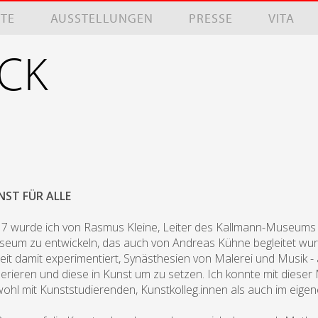
XTE
AUSSTELLUNGEN
PRESSE
VITA
NCK
NST FÜR ALLE
7 wurde ich von Rasmus Kleine, Leiter des Kallmann-Museums in
eum zu entwickeln, das auch von Andreas Kühne begleitet wurde
eit damit experimentiert, Synästhesien von Malerei und Musik -
erieren und diese in Kunst um zu setzen. Ich konnte mit dies
ohl mit Kunststudierenden, Kunstkolleg.innen als auch im eig