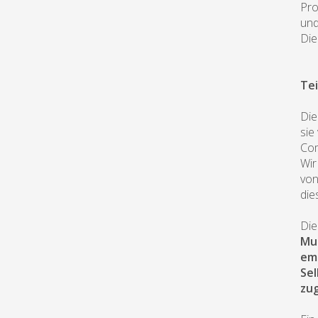
Pro
und
Die
Tei
Die
sie
Com
Wir
von
die
Die
Mus
emo
Sel
zu