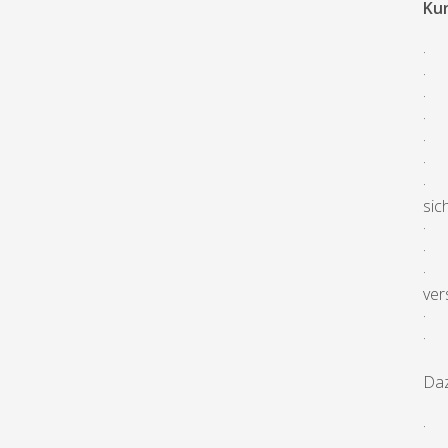
Ku
· e
· K
· T
· E
· B
· E
· F
sic
· B
· N
· A
ver
· W
· M
Daz
· 