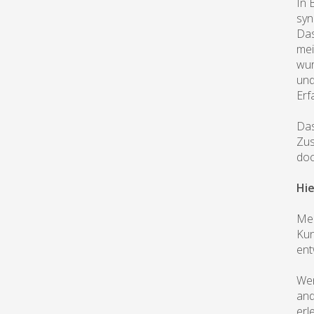
In 
syn
Das
mei
wur
und
Erf
Das
Zus
doc
Hie
Mei
Kun
ent
Wen
and
erl