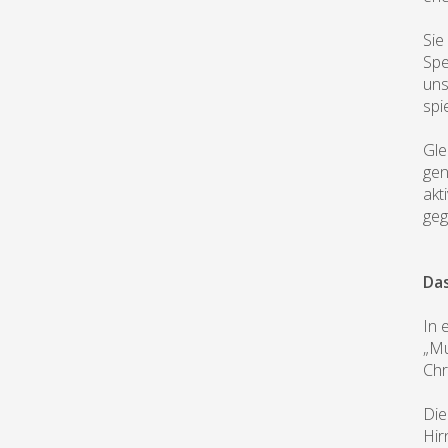
Sie
Spe
uns
spie
Gle
gen
akt
geg
Da
In 
„Mu
Chr
Die
Hir