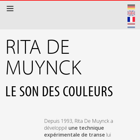
Aller au contenu principal
RITA DE
MUYNCK
LE SON DES COULEURS
Depuis 1993, Rita De Muynck a
développé
une technique
expérimentale de transe
lui